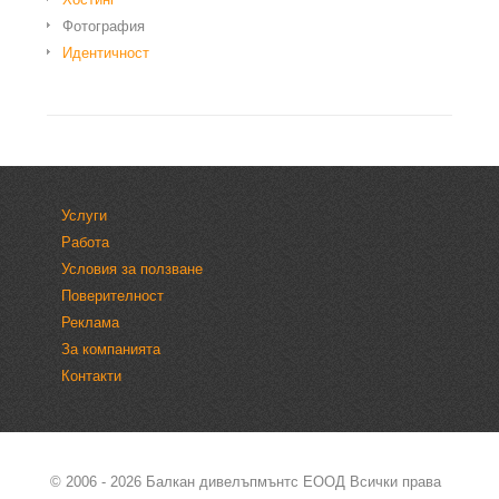
Фотография
Идентичност
Услуги
Работа
Условия за ползване
Поверителност
Реклама
За компанията
Контакти
© 2006 - 2026
Балкан дивелъпмънтс ЕООД
Всички права