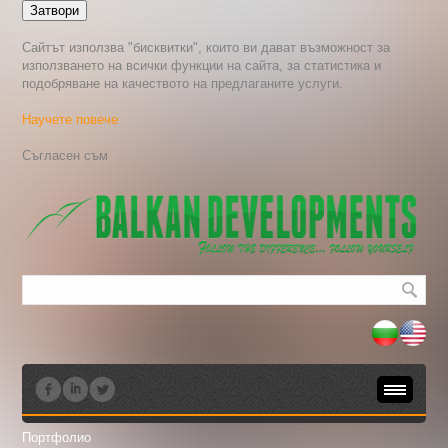
Затвори
Сайтът използва "бисквитки", които ви дават възможност за
използването на всички функции на сайта, за статистика и
подобряване на качеството на предлаганите услуги.
Научете повече
Пицарии "Мис Каприз"
Портфолио